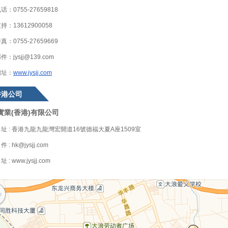
：0755-27659818
持：13612900058
：0755-27659669
：jysjj@139.com
网址：
www.jysjj.com
香港公司
實業(香港)有限公司
 : 香港九龍九龍灣宏開道16號德福大夏A座1509室
: hk@jysjj.com
: www.jysjj.com