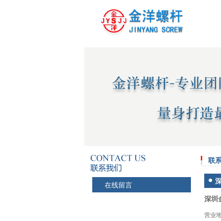
联
在线留言
深圳
营业