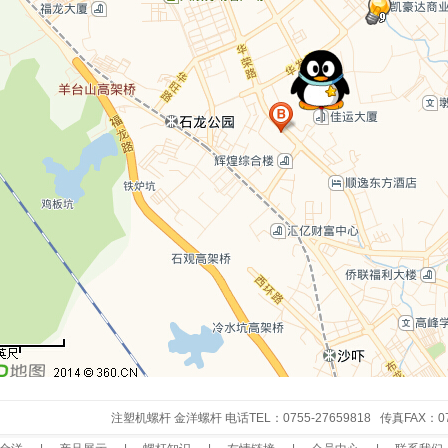
粤ICP备14006407号
注塑机螺杆 金洋螺杆 电话TEL：0755-27659818 传真FAX：0755-276