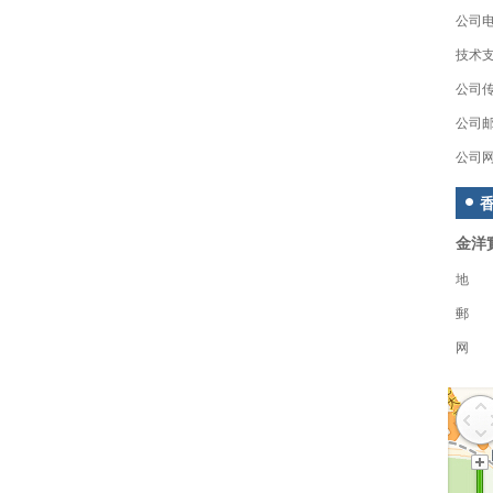
公司电话
技术支
公司传真
公司邮件
公司
金洋
地 址
郵 件 
网 址 