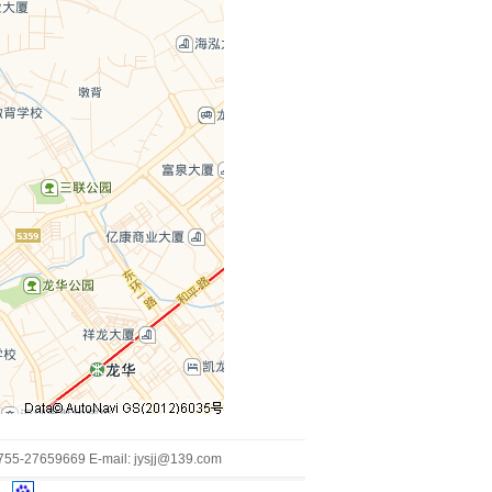
59669 E-mail: jysjj@139.com